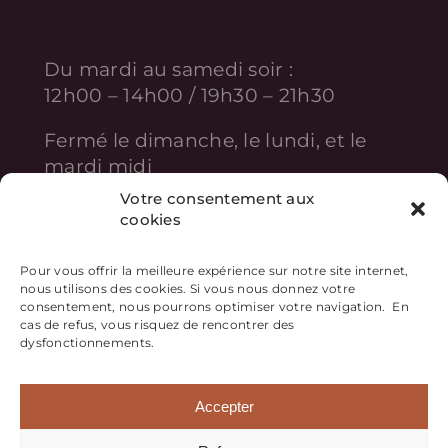
Du mardi au samedi soir :
12h00 – 14h00 / 19h30 – 21h30
Fermé le dimanche, le lundi, et le
mardi midi
Votre consentement aux
cookies
Pour vous offrir la meilleure expérience sur notre site internet,
nous utilisons des cookies. Si vous nous donnez votre
consentement, nous pourrons optimiser votre navigation. En
cas de refus, vous risquez de rencontrer des
dysfonctionnements.
Mentions légales
Politique de confidentialité
Accepter