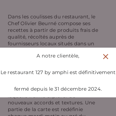
Dans les coulisses du restaurant, le
Chef Olivier Beurné compose ses
recettes à partir de produits frais de
qualité, récoltés auprès de
fournisseurs locaux situés dans un
rayon de 20 kilomètres autour de
A notre clientèle,
l’établissement.
Le végétal et les produits de la mer
Le restaurant 127 by amphi est définitivement
(poissons, coquillages et crustacés)
sont les principales composantes
fermé depuis le 31 décembre 2024.
de la palette de saveurs à partir de
laquelle il aime explorer de
nouveaux accords et textures. Une
partie de la carte est redéfinie